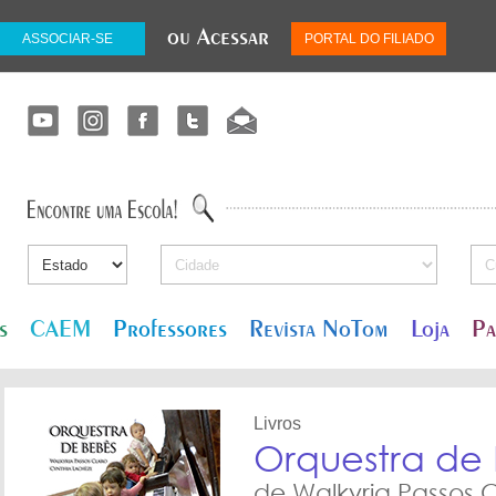
ou Acessar
ASSOCIAR-SE
PORTAL DO FILIADO
s
CAEM
Professores
Revista NoTom
Loja
Pa
Livros
Orquestra de
de Walkyria Passos 