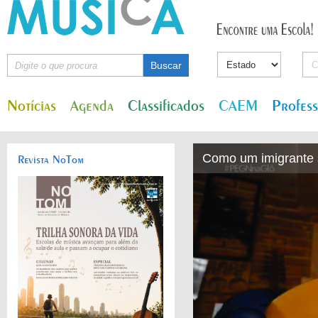
Notícias
Agenda
Classificados
CAEM
Profes
Como um imigrante s
Revista NoTom